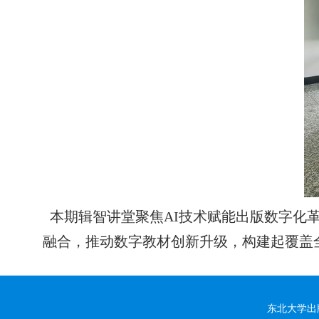
本期辑智讲堂聚焦
AI技术赋能出版数字化
融合，推动数字教材创新升级，构建起覆盖
东北大学出