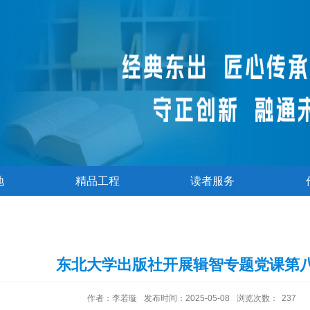
地
精品工程
读者服务
东北大学出版社开展辑智专题党课第
作者：李若璇
发布时间：2025-05-08
浏览次数：
237