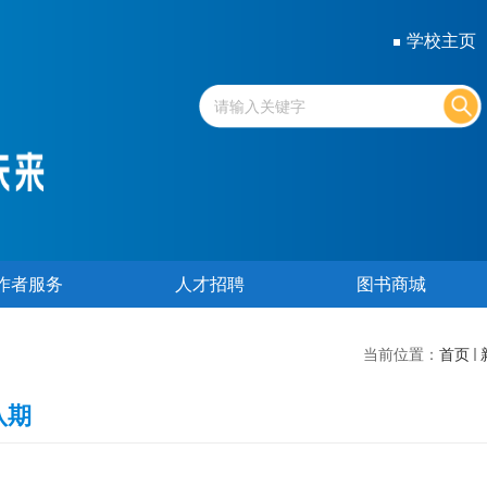
学校主页
作者服务
人才招聘
图书商城
当前位置：
首页
八期