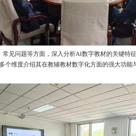
、常见问题等方面，深入分析
AI数字教材的关键特征
”等多个维度介绍其在教辅教材数字化方面的强大功