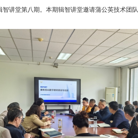
辑智讲堂第八期。本期辑智讲堂邀请蒲公英技术团队