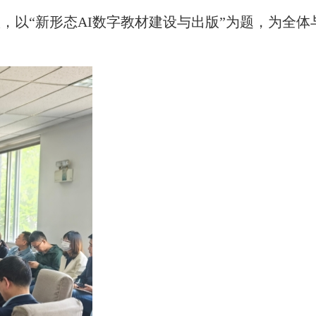
，以“新形态AI数字教材建设与出版”为题，为全体